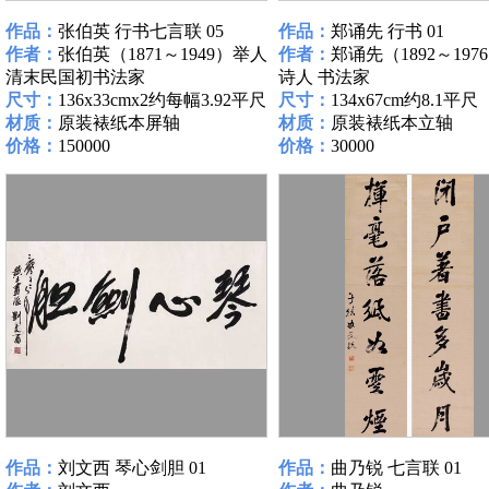
作品：
张伯英 行书七言联 05
作品：
郑诵先 行书 01
作者：
张伯英（1871～1949）举人
作者：
郑诵先（1892～197
清末民国初书法家
诗人 书法家
尺寸：
136x33cmx2约每幅3.92平尺
尺寸：
134x67cm约8.1平尺
材质：
原装裱纸本屏轴
材质：
原装裱纸本立轴
价格：
150000
价格：
30000
作品：
刘文西 琴心剑胆 01
作品：
曲乃锐 七言联 01