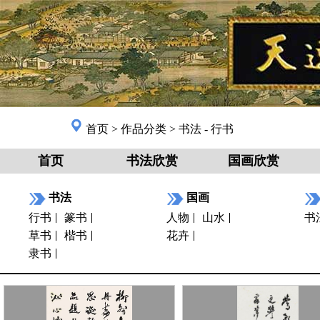
首页
>
作品分类
>
书法 - 行书
首页
书法欣赏
国画欣赏
书法
国画
行书
篆书
人物
山水
书
草书
楷书
花卉
隶书