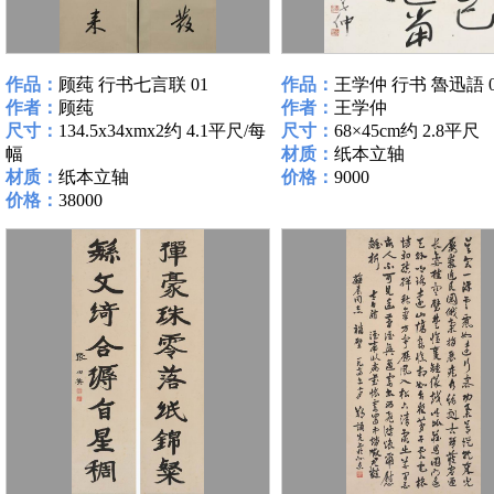
作品：
顾莼 行书七言联 01
作品：
王学仲 行书 魯迅語 0
作者：
顾莼
作者：
王学仲
尺寸：
134.5x34xmx2约 4.1平尺/每
尺寸：
68×45cm约 2.8平尺
幅
材质：
纸本立轴
材质：
纸本立轴
价格：
9000
价格：
38000