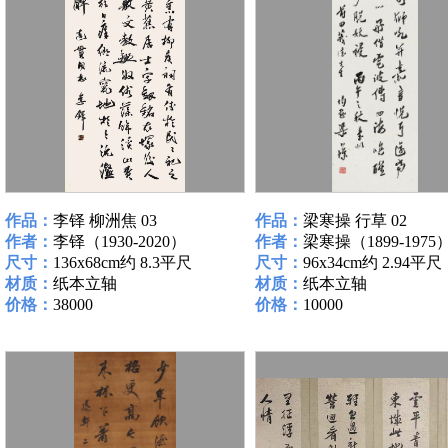
作品：
李铎 柳洲焦 03
作品：
梁寒操 行草 02
作者：
李铎（1930-2020）
作者：
梁寒操（1899-1975
尺寸：
136x68cm约 8.3平尺
尺寸：
96x34cm约 2.94平尺
材质：
纸本立轴
材质：
纸本立轴
价格：
38000
价格：
10000