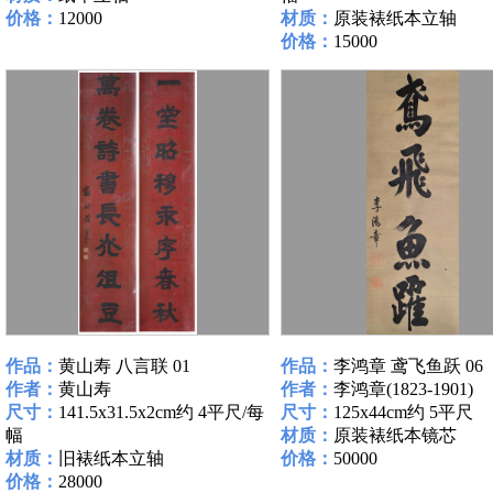
价格：
12000
材质：
原装裱纸本立轴
价格：
15000
作品：
黄山寿 八言联 01
作品：
李鸿章 鸢飞鱼跃 06
作者：
黄山寿
作者：
李鸿章(1823-1901)
尺寸：
141.5x31.5x2cm约 4平尺/每
尺寸：
125x44cm约 5平尺
幅
材质：
原装裱纸本镜芯
材质：
旧裱纸本立轴
价格：
50000
价格：
28000