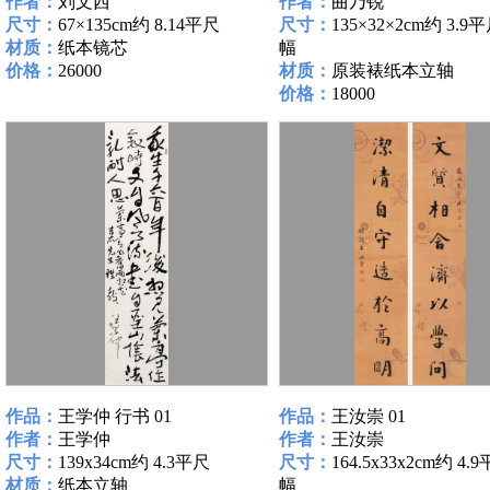
作者：
刘文西
作者：
曲乃锐
尺寸：
67×135cm约 8.14平尺
尺寸：
135×32×2cm约 3.9
材质：
纸本镜芯
幅
价格：
26000
材质：
原装裱纸本立轴
价格：
18000
作品：
王学仲 行书 01
作品：
王汝崇 01
作者：
王学仲
作者：
王汝崇
尺寸：
139x34cm约 4.3平尺
尺寸：
164.5x33x2cm约 4.
材质：
纸本立轴
幅