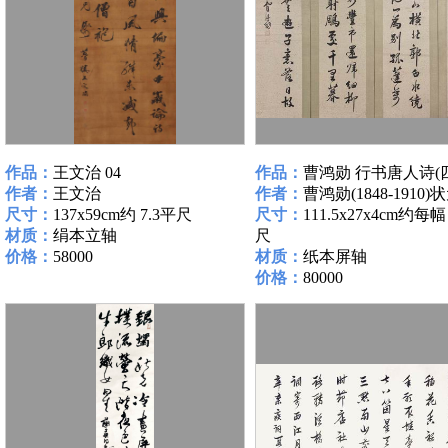
作品：
王文治 04
作品：
曹鸿勋 行书唐人诗(四
作者：
王文治
作者：
曹鸿勋(1848-1910)
尺寸：
137x59cm约 7.3平尺
尺寸：
111.5x27x4cm约每幅
材质：
绢本立轴
尺
价格：
58000
材质：
纸本屏轴
价格：
80000