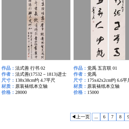
作品：
法式善 行书 02
作品：
党禹 五言联 01
作者：
法式善(17532－1813)进士
作者：
党禹
尺寸：
138x38cm约 4.7平尺
尺寸：
175x42x2cm约 6.6
材质：
原装裱纸本立轴
材质：
原装裱纸本立轴
价格：
28000
价格：
15000
◀上一页
...
6
7
8