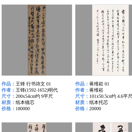
作品：
王铎 行书诗文 01
作品：
蒋维崧 01
作者：
王铎(1592-1652)明代
作者：
蒋维崧
尺寸：
200x54cm约 9平尺
尺寸：
101x50.5cn约 4.6平
材质：
纸本镜芯
材质：
纸本托芯
价格：
180000
价格：
20000