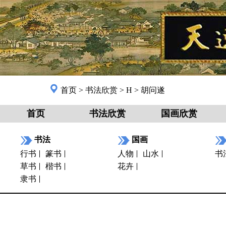
首页
>
书法欣赏
>
H
>
胡问遂
首页
书法欣赏
国画欣赏
书法
国画
行书
篆书
人物
山水
书
草书
楷书
花卉
隶书