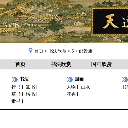
首页
>
书法欣赏
>
S
>
邵景康
首页
书法欣赏
国画欣赏
书法
国画
行书
篆书
人物
山水
书
草书
楷书
花卉
隶书