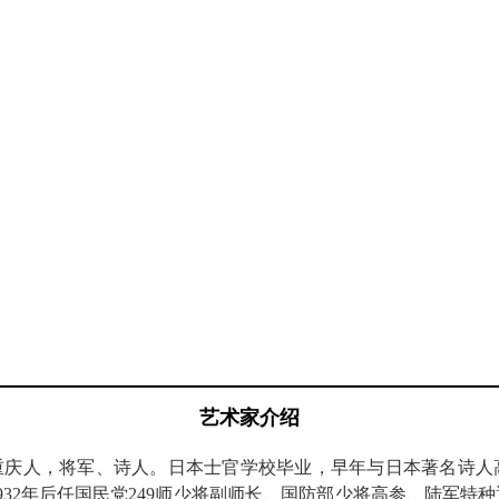
艺术家介绍
雪蓬，重庆人，将军、诗人。日本士官学校毕业，早年与日本著名诗
32年后任国民党249师少将副师长、国防部少将高参、陆军特种