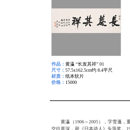
作品：
黄瀛 “长发其祥” 01
尺寸：
57.5x162.5cm约 8.4平尺
材质：
纸本软片
价格：
15000
黄瀛（1906～2005），字
交往甚深，获《日本诗人》头等奖。19