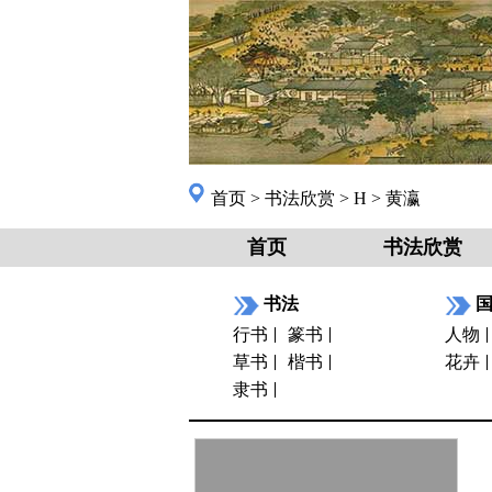
首页
>
书法欣赏
>
H
>
黄瀛
首页
书法欣赏
书法
行书
篆书
人物
草书
楷书
花卉
隶书