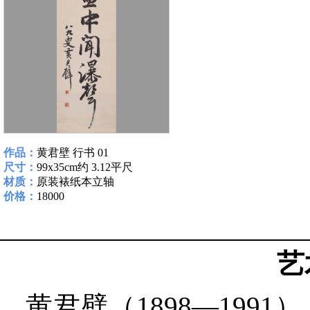
作品：
黄君壁 行书 01
尺寸：
99x35cm约 3.12平尺
材质：
原装裱纸本立轴
价格：
18000
艺
黄君壁（1898—199