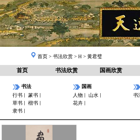
首页
>
书法欣赏
>
H
>
黄君璧
首页
书法欣赏
国画欣赏
书法
国画
行书
篆书
人物
山水
书
草书
楷书
花卉
隶书