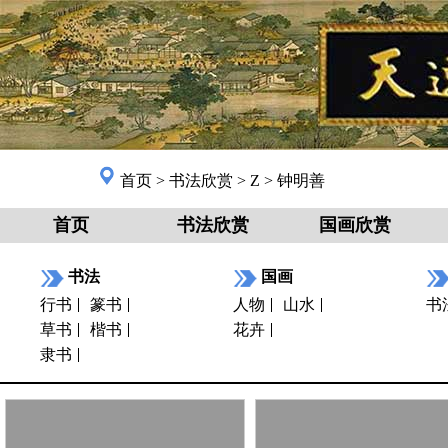
首页
>
书法欣赏
>
Z
>
钟明善
首页
书法欣赏
国画欣赏
书法
国画
行书
篆书
人物
山水
书
草书
楷书
花卉
隶书