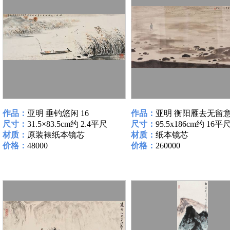
作品：
亚明 垂钓悠闲 16
作品：
亚明 衡阳雁去无留意 
尺寸：
31.5×83.5cm约 2.4平尺
尺寸：
95.5x186cm约 16平
材质：
原装裱纸本镜芯
材质：
纸本镜芯
价格：
48000
价格：
260000