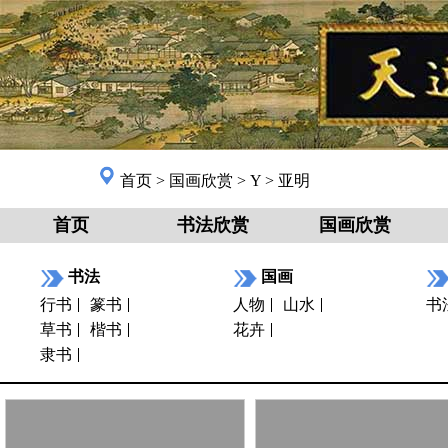
首页
>
国画欣赏
>
Y
>
亚明
首页
书法欣赏
国画欣赏
书法
国画
行书
篆书
人物
山水
书
草书
楷书
花卉
隶书