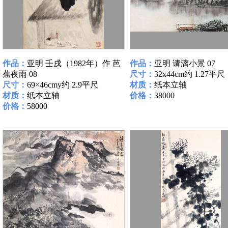
作品：
亚明 壬戌（1982年）作 芭
作品：
亚明 请漓小景 07
蕉夜雨 08
尺寸：
32x44cm约 1.27平尺
尺寸：
69×46cmy约 2.9平尺
材质：
纸本立轴
材质：
纸本立轴
价格：
38000
价格：
58000