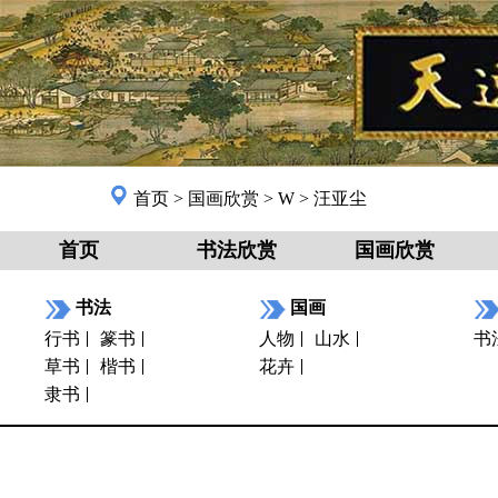
首页
>
国画欣赏
>
W
>
汪亚尘
首页
书法欣赏
国画欣赏
书法
国画
行书
篆书
人物
山水
书
草书
楷书
花卉
隶书