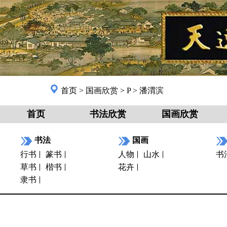
首页
>
国画欣赏
>
P
>
潘渭滨
首页
书法欣赏
国画欣赏
书法
国画
行书
篆书
人物
山水
书
草书
楷书
花卉
隶书