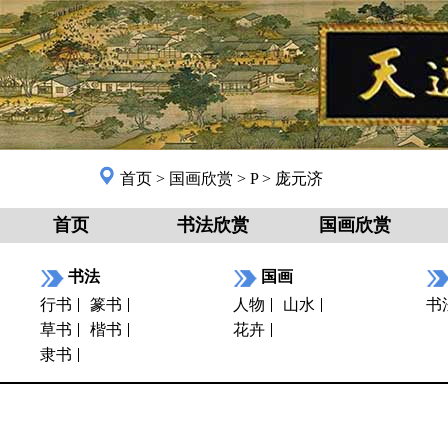
首页
>
国画欣赏
>
P
>
庞元济
首页
书法欣赏
国画欣赏
书法
国画
行书
篆书
人物
山水
书
草书
楷书
花卉
隶书