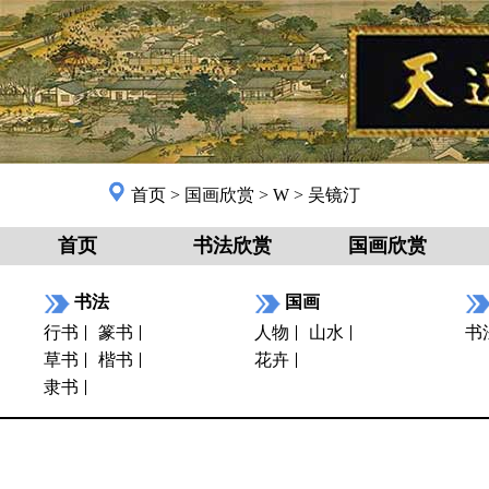
首页
>
国画欣赏
>
W
>
吴镜汀
首页
书法欣赏
国画欣赏
书法
国画
行书
篆书
人物
山水
书
草书
楷书
花卉
隶书