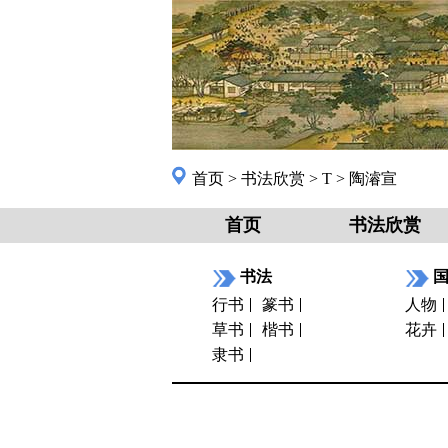
首页
>
书法欣赏
>
T
>
陶濬宣
首页
书法欣赏
书法
行书
篆书
人物
草书
楷书
花卉
隶书