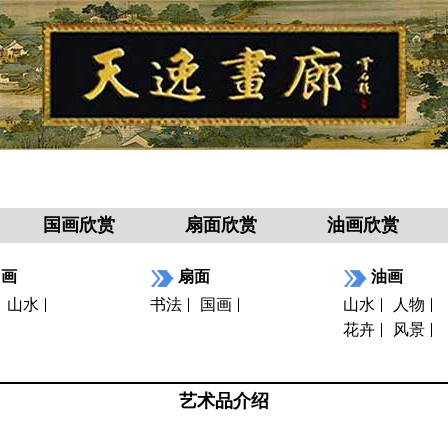
国画欣赏
扇面欣赏
油画欣赏
国画
扇面
油画
山水
书法
国画
山水
人物
花卉
风景
艺术品介绍