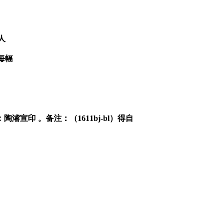
举人
/每幅
濬宣印 。备注：（1611bj-bl）得自