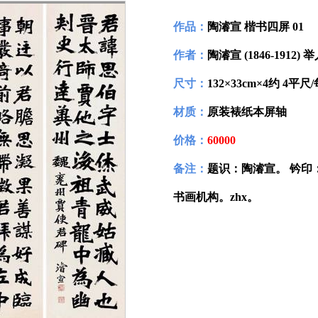
作品：
陶濬宣 楷书四屏 01
作者：
陶濬宣 (1846-1912) 
尺寸：
132×33cm×4约 4平尺
材质：
原装裱纸本屏轴
价格：
60000
备注：
题识：陶濬宣。 钤印：陶
书画机构。zhx。