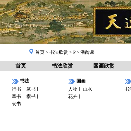
首页
>
书法欣赏
>
P
>
潘龄皋
首页
书法欣赏
国画欣赏
书法
国画
行书
篆书
人物
山水
书
草书
楷书
花卉
隶书