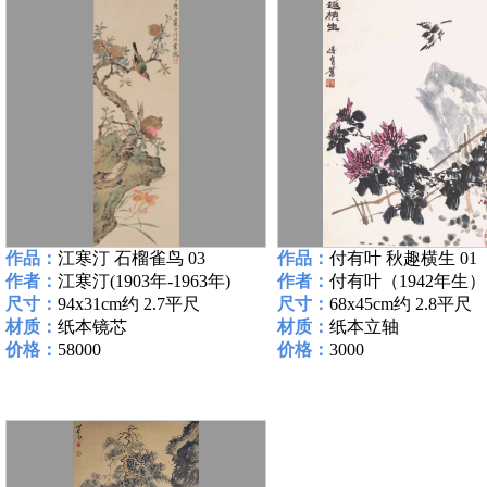
作品：
江寒汀 石榴雀鸟 03
作品：
付有叶 秋趣横生 01
作者：
江寒汀(1903年-1963年)
作者：
付有叶（1942年生）
尺寸：
94x31cm约 2.7平尺
尺寸：
68x45cm约 2.8平尺
材质：
纸本镜芯
材质：
纸本立轴
价格：
58000
价格：
3000