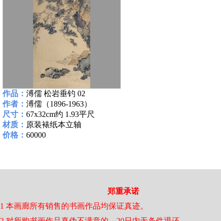
作品：
溥儒 松岩垂钓 02
作者：
溥儒（1896-1963）
尺寸：
67x32cm约 1.93平尺
材质：
原装裱纸本立轴
价格：
60000
郑重承诺
1 本画廊所有销售的书画作品均保证真迹。
2 对所购书画作品真伪不满意的，20日内无条件退还。