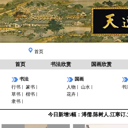
首页
首页
书法欣赏
国画欣赏
书法
国画
行书
篆书
人物
山水
书
草书
楷书
花卉
隶书
今日新增5幅：溥儒.陈树人.江寒订