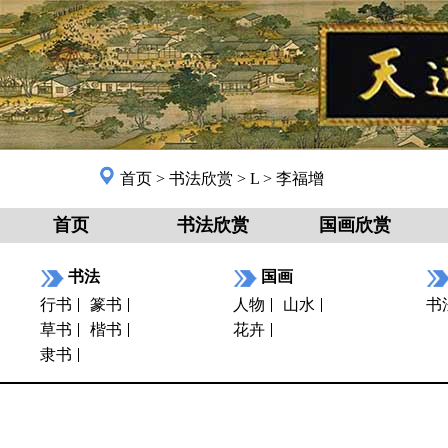
首页
>
书法欣赏
>
L
>
李福增
首页
书法欣赏
国画欣赏
书法
国画
行书
篆书
人物
山水
书
草书
楷书
花卉
隶书