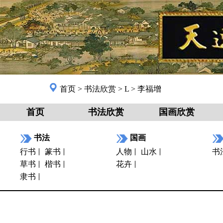
首页
>
书法欣赏
>
L
>
李福增
首页
书法欣赏
国画欣赏
书法
国画
行书
篆书
人物
山水
书
草书
楷书
花卉
隶书