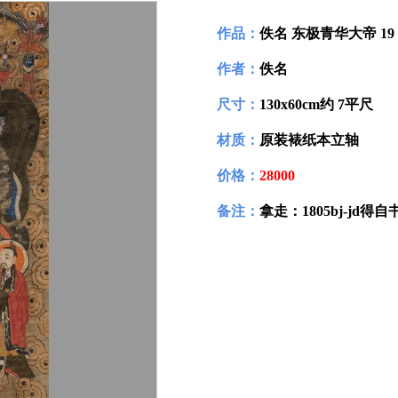
作品：
佚名 东极青华大帝 19
作者：
佚名
尺寸：
130x60cm约 7平尺
材质：
原装裱纸本立轴
价格：
28000
备注：
拿走：1805bj-jd得