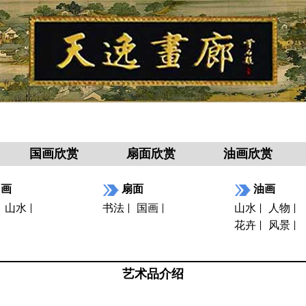
国画欣赏
扇面欣赏
油画欣赏
国画
扇面
油画
山水
书法
国画
山水
人物
花卉
风景
艺术品介绍