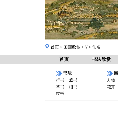
首页
>
国画欣赏
>
Y
>
佚名
首页
书法欣赏
书法
行书
篆书
人物
草书
楷书
花卉
隶书